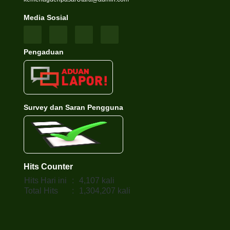
Media Sosial
Pengaduan
Survey dan Saran Pengguna
Hits Counter
Hits Hari ini
:
4,107 kali
Total Hits
:
1,304,207 kali