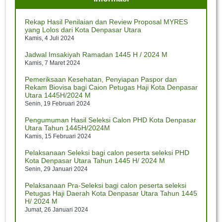
Jumat, 12 Juli 2024
Pj. Bupati Sambut Kedatangan Jemaah Haji Majalengka
Rekap Hasil Penilaian dan Review Proposal MYRES
Jumat, 12 Juli 2024
yang Lolos dari Kota Denpasar Utara
Kamis, 4 Juli 2024
Kontingen Kota Denpasar Utara Siap Berlaga pada
Utsawa Dharmagita Nasional XV
Jadwal Imsakiyah Ramadan 1445 H / 2024 M
Rabu, 10 Juli 2024
Kamis, 7 Maret 2024
Pemeriksaan Kesehatan, Penyiapan Paspor dan
Menag Buka Utsawa Dharmagita Nasional XV
Rekam Biovisa bagi Caion Petugas Haji Kota Denpasar
Rabu, 10 Juli 2024
Utara 1445H/2024 M
Senin, 19 Februari 2024
Pengumuman Hasil Seleksi Calon PHD Kota Denpasar
Utara Tahun 1445H/2024M
Kamis, 15 Februari 2024
Pelaksanaan Seleksi bagi calon peserta seleksi PHD
Kota Denpasar Utara Tahun 1445 H/ 2024 M
Senin, 29 Januari 2024
Pelaksanaan Pra-Seleksi bagi calon peserta seleksi
Petugas Haji Daerah Kota Denpasar Utara Tahun 1445
H/ 2024 M
Jumat, 26 Januari 2024